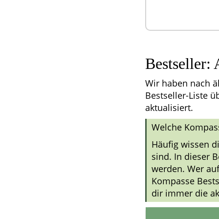
Bestseller
Wir haben nach ä
Bestseller-Liste ü
aktualisiert.
Welche Kompass
Häufig wissen d
sind. In dieser 
werden. Wer auf 
Kompasse Bestsel
dir immer die ak