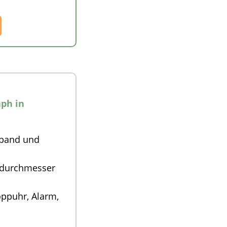
aph in
mband und
edurchmesser
oppuhr, Alarm,