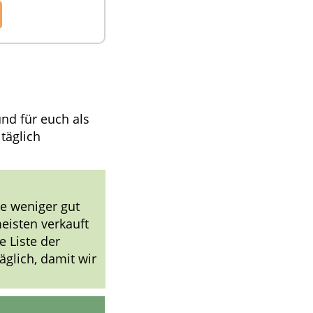
nd für euch als
 täglich
e weniger gut
meisten verkauft
e Liste der
äglich, damit wir