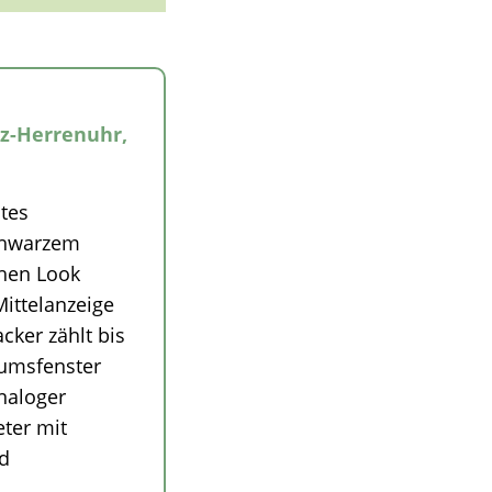
rz-Herrenuhr,
tes
chwarzem
chen Look
Mittelanzeige
cker zählt bis
tumsfenster
naloger
ter mit
nd