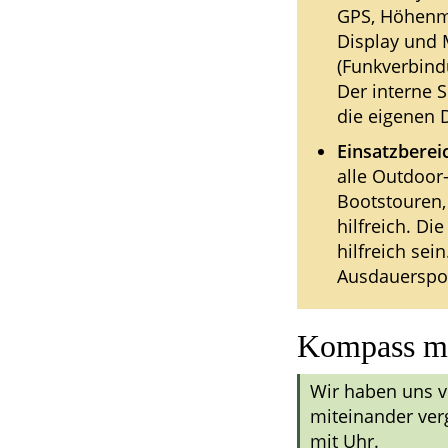
GPS, Höhenme
Display und 
(Funkverbind
Der interne 
die eigenen 
Einsatzberei
alle Outdoor
Bootstouren
hilfreich. D
hilfreich se
Ausdauerspor
Kompass mi
Wir haben uns 
miteinander ver
mit Uhr.