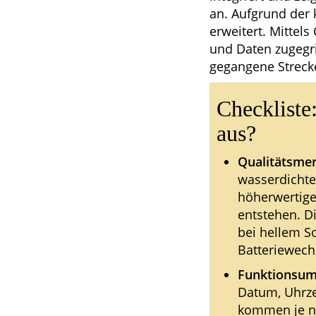
an. Aufgrund der 
erweitert. Mittel
und Daten zugegr
gegangene Strecke
Checkliste
aus?
Qualitätsme
wasserdichte
höherwertige
entstehen. D
bei hellem S
Batteriewechs
Funktionsum
Datum, Uhrze
kommen je na