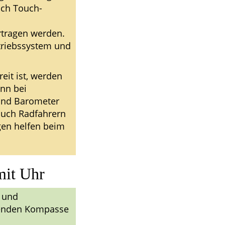
uch Touch-
rtragen werden.
etriebssystem und
reit ist, werden
nn bei
und Barometer
auch Radfahrern
gen helfen beim
mit Uhr
 und
genden Kompasse