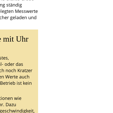
ng ständig
gelegten Messwerte
cher geladen und
e mit Uhr
stes,
l- oder das
h noch Kratzer
ten Werte auch
etrieb ist kein
tionen wie
hr. Dazu
geschwindigkeit,