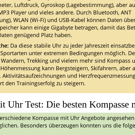
ter, Luftdruck, Gyroskop (Lagebestimmung), aber a
MP3 Player und vieles andere. Durch Bluetooth, ANT
ung), WLAN (Wi-Fi) und USB-Kabel können Daten übe
Speicher kann einige Gigabyte betragen, damit das B
Daten genügend Platz haben.
che:
Da diese stabile Uhr zu jeder Jahreszeit einsatzbe
-Sportarten unter extremen Bedingungen möglich. De
, Wandern, Trekking und vielem mehr sind Kompass 
ie Höhenmessung kann Bergsteigern, Skifahrern, aber 
in. Aktivitätsaufzeichnungen und Herzfrequenzmessun
t den Trainingserfolg zu steigern.
t Uhr Test: Die besten Kompasse 
verschiedene Kompasse mit Uhr Angebote angesehen
glichen. Besonders überzeugen konnten uns die fol