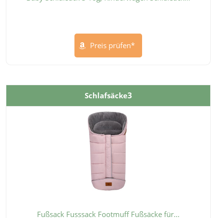
Preis prüfen*
3
Schlafsäcke
Fußsack Fusssack Footmuff Fußsäcke für...