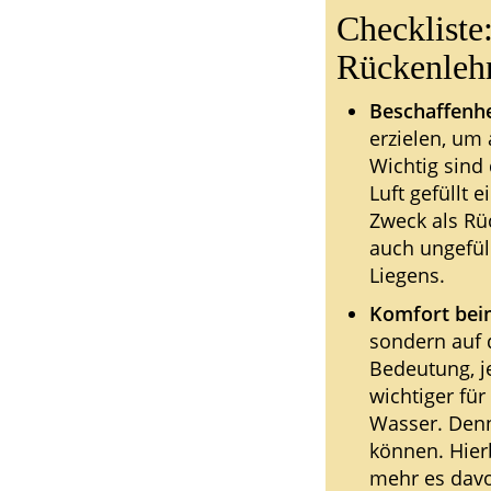
Checkliste
Rückenleh
Beschaffenhe
erzielen, um
Wichtig sind
Luft gefüllt 
Zweck als Rü
auch ungefüll
Liegens.
Komfort bei
sondern auf d
Bedeutung, j
wichtiger fü
Wasser. Denn
können. Hier
mehr es davon