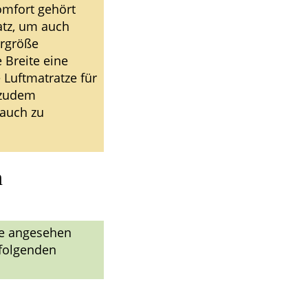
omfort gehört
atz, um auch
ergröße
 Breite eine
 Luftmatratze für
 zudem
auch zu
n
te angesehen
 folgenden