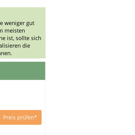
e weniger gut
 am meisten
 ist, sollte sich
lisieren die
nnen.
Preis prüfen*