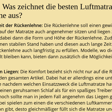
: Was zeichnet die besten Luftmatr
ne aus?
it der Rückenlehne:
Die Rückenlehne soll einen gew
 auf der Matratze auch angenehmer sitzen und liegen
 dabei dann die Form und Höhe der Rückenlehne. Zude
einen stabilen Stand haben und diesen auch lange Zei
ckenlehne auch langfristig zu erfüllen. Modelle, wo d
t bleiben kann, bieten dann zusätzlich die Möglichke
m Liegen:
Die Komfort bezieht sich nicht nur auf die 
en gesamten Artikel. Dabei hat er allerdings eine un
e nachdem welchen Einsatzzweck die Luftmatratze hat.
r einen geruhsamen Schlaf als für ein spaßiges Treib
och sollte man in jedem Fall angenehm das Liegen 
bei spielen zum einen die verschiedenen Luftkammern
 gibt, desto gleichmäßiger füllt sich die Matratze un