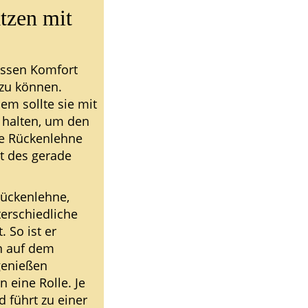
atzen mit
issen Komfort
 zu können.
m sollte sie mit
t halten, um den
ie Rückenlehne
it des gerade
Rückenlehne,
terschiedliche
 So ist er
en auf dem
genießen
 eine Rolle. Je
d führt zu einer