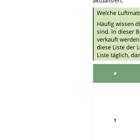
aktualisiert.
Welche Luftmatr
Häufig wissen d
sind. In dieser 
verkauft werden.
diese Liste der 
Liste täglich, d
#
1