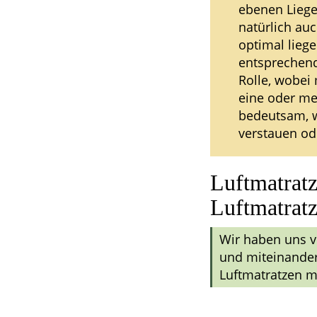
ebenen Liege
natürlich au
optimal lieg
entsprechend
Rolle, wobei
eine oder m
bedeutsam, w
verstauen od
Luftmatratz
Luftmatrat
Wir haben uns v
und miteinander
Luftmatratzen m