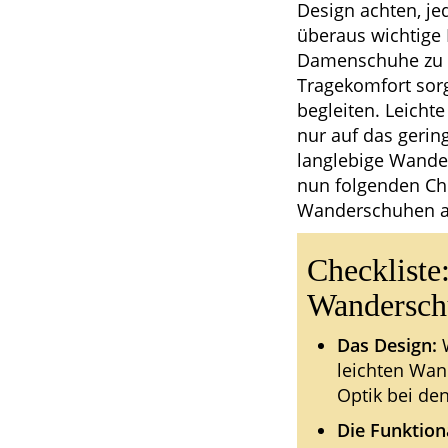
Design achten, je
überaus wichtige R
Damenschuhe zu e
Tragekomfort sor
begleiten. Leicht
nur auf das gerin
langlebige Wander
nun folgenden Ch
Wanderschuhen ac
Checkliste:
Wandersch
Das Design:
W
leichten Wan
Optik bei de
Die Funktiona