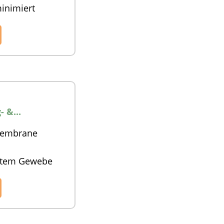
inimiert
 &...
Membrane
estem Gewebe