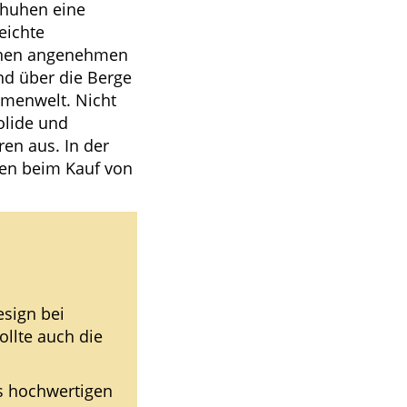
chuhen eine
eichte
einen angenehmen
d über die Berge
amenwelt. Nicht
olide und
en aus. In der
men beim Kauf von
esign bei
llte auch die
s hochwertigen