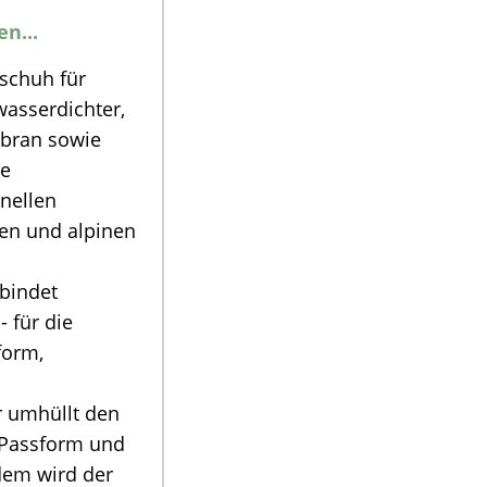
n...
schuh für
asserdichter,
bran sowie
he
nellen
ien und alpinen
bindet
 für die
form,
ur umhüllt den
e Passform und
dem wird der