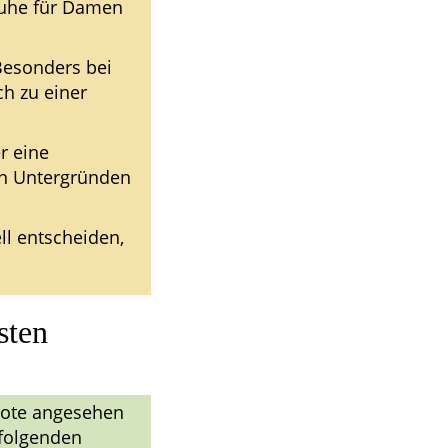
huhe für Damen
Besonders bei
h zu einer
r eine
en Untergründen
ll entscheiden,
sten
bote angesehen
 folgenden