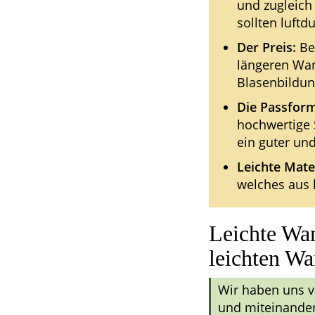
und zugleich
sollten luftd
Der Preis:
Bei
längeren Wan
Blasenbildun
Die Passform
hochwertige 
ein guter und
Leichte Mater
welches aus l
Leichte Wa
leichten W
Wir haben uns 
und miteinander